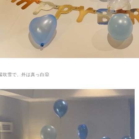
猛吹雪で、外は真っ白😲