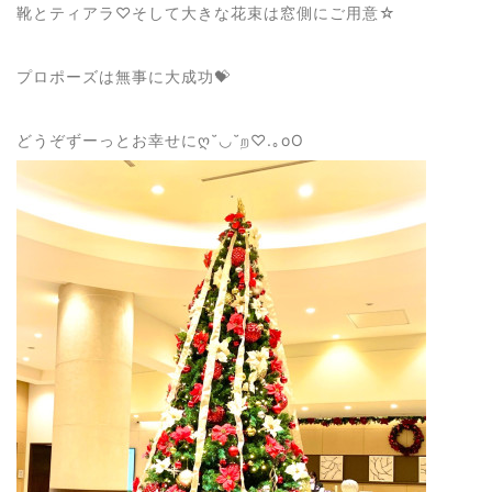
靴とティアラ♡そして大きな花束は窓側にご用意☆
プロポーズは無事に大成功💝
どうぞずーっとお幸せにღ˘◡˘ற♡.｡oO