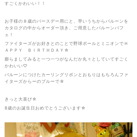
すごくかわいい！！
お子様の８歳のバースデー用にと、早いうちからバルーンを
カタログの中からオーダー頂き、ご用意したバルーンパフ
ェ！
ファイターズがお好きとのことで野球ボールとミニオンでＨ
ＡＰＰＹ ＢＩＲＴＨＤＡＹ☆
膨らましてみると一つ一つがなんだか丸々としていてすごく
かわいい♡
バルーンにつけたカーリングリボンとおもりはもちろんファ
イターズからーのブルーで☆
きっと大喜び☆
8歳のお誕生日おめでとうございます☆